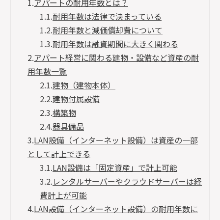
1.
アパートの耐用年数とは？
1.1.
耐用年数は法律で決まっている
1.2.
耐用年数と減価償却費について
1.3.
耐用年数は融資期間に大きく関わる
2.
アパート経営に関わる建物・設備など資産の耐
用年数一覧
2.1.
建物（建物本体）
2.2.
建物付属設備
2.3.
構築物
2.4.
器具備品
3.
LAN設備（インターネット設備）は資産の一部
として計上できる
3.1.
LAN設備は「固定資産」で計上可能
3.2.
レンタルサーバーやクラウドサーバーは経
費計上が可能
4.
LAN設備（インターネット設備）の耐用年数に