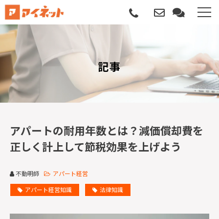
選ばれる理由
記事
導入について
サポートについて
導入事例
アパートの耐用年数とは？減価償却費を
正しく計上して節税効果を上げよう
記事
不動明師
アパート経営
資料請求
アパート経営知識
法律知識
サービス説明動画