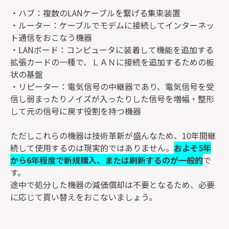
・ハブ：複数のLANケーブルを繋げる集束装置
・ルーター：ケーブルでモデムに接続してインターネッ
ト通信をおこなう機器
・LANボード：コンピュータに装着して機能を追加する
拡張カードの一種で、ＬＡＮに接続を追加するための板
状の基盤
・リピーター：電気信号の中継器であり、電気信号を受
信し弱まったりノイズが入ったりした信号を増幅・整形
して元の信号に戻す役割を持つ機器
ただしこれらの機器は技術革新が盛んなため、10年間継
続して使用するのは現実的ではありません。
およそ5年
から6年程度で新規購入、または刷新するのが一般的
で
す。
途中で処分した機器の減価償却は不要となるため、必要
に応じて買い替えをおこないましょう。