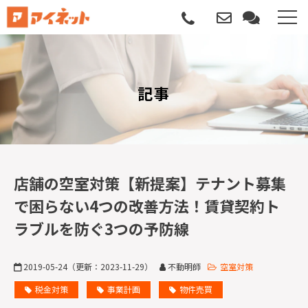
選ばれる理由
記事
導入について
サポートについて
導入事例
店舗の空室対策【新提案】テナント募集
で困らない4つの改善方法！賃貸契約ト
記事
ラブルを防ぐ3つの予防線
資料請求
2019-05-24
（更新：
2023-11-29
）
不動明師
空室対策
サービス説明動画
税金対策
事業計画
物件売買