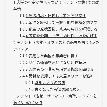
1.
店舗の空室が埋まらない！テナント募集4つの改
善策
1.1.
1.周辺相場と比較して家賃を見直す
1.2.
2.条件を緩和して営業可能な業種を増やす
1.3.
3.借主の原状回復、修繕の負担を軽減する
1.4.
4.区画を分割して借主の属性、幅を広げる
2.
テナント（店舗・オフィス）の退去を防ぐ4つの
アイデア
2.1.
1.安定した業種の事業者に貸す
2.2.
2.物件の価値を落とさない建物管理
2.3.
3.入居者の不満を解消する機会を設ける
2.4.
4.更新を後押しする入居メリットを追加
2.4.1.
防犯カメラの設置
2.4.2.
古くなった設備の取り換え
3.
テナント（店舗・オフィス）の解約トラブルを
防ぐ3つの注意点