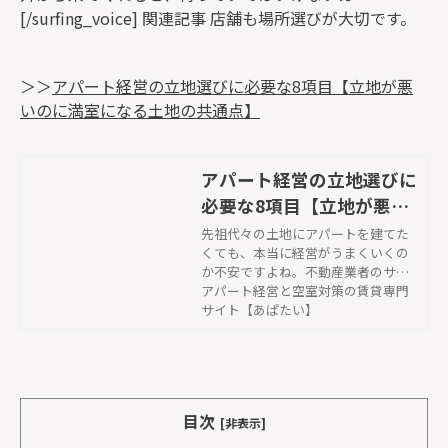
[/surfing_voice]
関連記事 店舗も場所選びが大切です。
＞＞
アパート経営の立地選びに必要な8項目【立地が悪
いのに満室になる土地の共通点】
アパート経営の立地選びに
必要な8項目【立地が悪い
のに満室になる土地の共通
先祖代々の土地にアパートを建てた
くても、本当に経営がうまくいくの
点】 | アパート経営と空室
か不安ですよね。不動産業者のサブ
対策の賃貸専門サイト【あ
リースはあてにならない時代ですか
アパート経営と空室対策の賃貸専門
ぱたい】
ら、その土地がアパート経営に適し
サイト【あぱたい】
ているかどうか見極める方法をご紹
介します。合わせて、もし不適切な
土地だった場合の克服法も。
目次
[非表示]