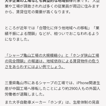
大手企業の工場なども典型的な地域依存
対象です。 大企
業や工場が誘致されれば多くの従業員が周辺に住みます
から、賃貸住宅の需要が高くなります。
ところが近年では「合理化に伴う他地域への移転」「業
績不振による閉鎖」などが、相ついでおこなわれるよう
になりました。
「シャープ亀山工場の大規模縮小」と「ホンダ狭山工場
の完全閉鎖」の報道は、地域依存による賃貸物件の危う
さをあらわすにはよい例でしょう。
三重県亀山市にあるシャープの工場では、iPhone関連生
産が中国工場へ移転したことにより約2900人もの外国人
労働者が退職しました。
また大手自動車メーカー「ホンダ」は、生産体制の見直