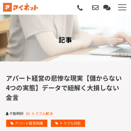
選ばれる理由
記事
導入について
サポートについて
導入事例
アパート経営の悲惨な現実【儲からない
4つの実態】データで紐解く大損しない
記事
金言
資料請求
不動明師
トラブル解決
サービス説明動画
アパート経営知識
トラブル対応