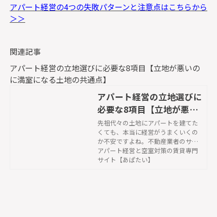
アパート経営の4つの失敗パターンと注意点はこちらから
＞＞
関連記事
アパート経営の立地選びに必要な8項目【立地が悪いの
に満室になる土地の共通点】
アパート経営の立地選びに
必要な8項目【立地が悪い
のに満室になる土地の共通
先祖代々の土地にアパートを建てた
くても、本当に経営がうまくいくの
点】 | アパート経営と空室
か不安ですよね。不動産業者のサブ
対策の賃貸専門サイト【あ
リースはあてにならない時代ですか
アパート経営と空室対策の賃貸専門
ぱたい】
ら、その土地がアパート経営に適し
サイト【あぱたい】
ているかどうか見極める方法をご紹
介します。合わせて、もし不適切な
土地だった場合の克服法も。