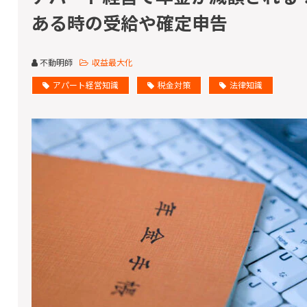
ある時の受給や確定申告
不動明師
収益最大化
アパート経営知識
税金対策
法律知識