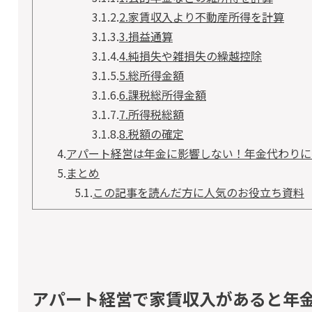
3.1.2.
2.家賃収入より不動産所得を計算
3.1.3.
3.損益通算
3.1.4.
4.純損失や雑損失の繰越控除
3.1.5.
5.総所得金額
3.1.6.
6.課税総所得金額
3.1.7.
7.所得税総額
3.1.8.
8.税額の確定
4.
アパート経営は年金に影響しない！年金代わりに
5.
まとめ
5.1.
この記事を読んだ方に人気のお役立ち資料
アパート経営で家賃収入があると年