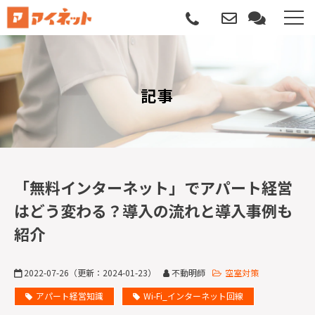
選ばれる理由
記事
導入について
サポートについて
導入事例
「無料インターネット」でアパート経営
はどう変わる？導入の流れと導入事例も
記事
紹介
資料請求
2022-07-26
（更新：
2024-01-23
）
不動明師
空室対策
サービス説明動画
アパート経営知識
Wi-Fi_インターネット回線