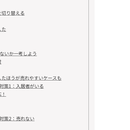
を切り替える
した
ないか一考しよう
討
したほうが売れやすいケースも
対策1：入居者がいる
応！
対策2：売れない