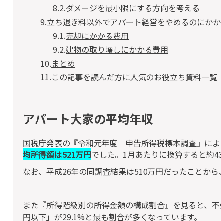
8.2.
ダメージを最小限にする方向を考える
9.
立ち退き料以外でアパート経営をやめるのにかか
9.1.
売却にかかる費用
9.2.
建物の取り壊しにかかる費用
10.
まとめ
11.
この記事を読んだ方に人気のお役立ち資料一覧
アパート大家の平均年収
国税庁発表の『令和元年度 申告所得税標本調査』によ
均所得額は521万円
でした。1月あたりに換算すると約4
なお、平成26年の同調査結果は510万円だったことから
また『所得階級別の所得金額の構成割合』を見ると、不動産
円以下」が29.1%と最も割合が多くなっています。