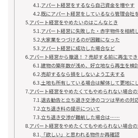
4.1.
アパート経営をするなら自己資金を増やす
4.2.
既にアパート経営をしているなら管理会社
5.
アパート経営をやめたいのはこんなとき
5.1.
アパート経営に失敗した・赤字物件を相続
5.2.
大家業をつづけるのが困難になった
5.3.
アパート経営に成功した場合など
6.
アパート経営から撤退！？売却する前に再生でき
6.1.
建物の築年数が浅め、好立地なら再生を検
6.2.
売却するなら損をしないよう工夫する
6.3.
土地も所有している場合は解体して更地に
7.
アパート経営をやめたくてもやめられない場合の
7.1.
退去勧告と立ち退き交渉のコツは早めの対
7.2.
立ち退き料の提示について
7.3.
立ち退き交渉が難航した場合は……
8.
アパート経営をやめたくてもやめられない場合の
8.1.
「欲しい」と思われる物件か再確認