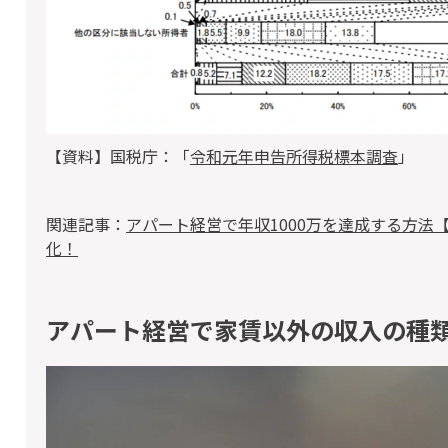
【資料】国税庁：「
令和元年申告所得税標本調査
」
関連記事：
アパート経営で年収1000万を達成する方法
化！
アパート経営で家賃以外の収入の種